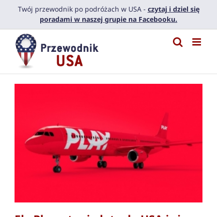
Przejdź
Twój przewodnik po podróżach w USA -
czytaj i dziel się
do
poradami w naszej grupie na Facebooku.
zawartości