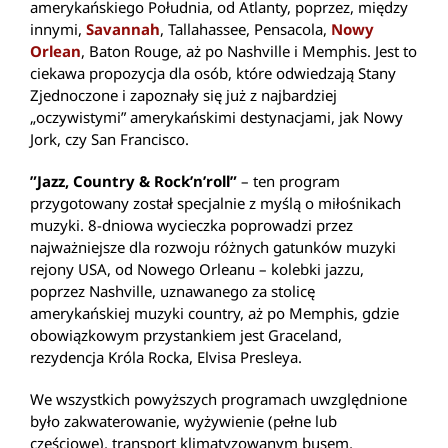
amerykańskiego Południa, od Atlanty, poprzez, między
innymi,
Savannah
, Tallahassee, Pensacola,
Nowy
Orlean
, Baton Rouge, aż po Nashville i Memphis. Jest to
ciekawa propozycja dla osób, które odwiedzają Stany
Zjednoczone i zapoznały się już z najbardziej
„oczywistymi” amerykańskimi destynacjami, jak Nowy
Jork, czy San Francisco.
”Jazz, Country & Rock’n’roll”
– ten program
przygotowany został specjalnie z myślą o miłośnikach
muzyki. 8-dniowa wycieczka poprowadzi przez
najważniejsze dla rozwoju różnych gatunków muzyki
rejony USA, od Nowego Orleanu – kolebki jazzu,
poprzez Nashville, uznawanego za stolicę
amerykańskiej muzyki country, aż po Memphis, gdzie
obowiązkowym przystankiem jest Graceland,
rezydencja Króla Rocka, Elvisa Presleya.
We wszystkich powyższych programach uwzględnione
było zakwaterowanie, wyżywienie (pełne lub
częściowe), transport klimatyzowanym busem,