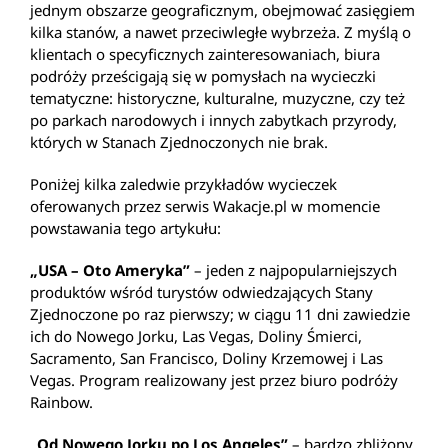
jednym obszarze geograficznym, obejmować zasięgiem
kilka stanów, a nawet przeciwległe wybrzeża. Z myślą o
klientach o specyficznych zainteresowaniach, biura
podróży prześcigają się w pomysłach na wycieczki
tematyczne: historyczne, kulturalne, muzyczne, czy też
po parkach narodowych i innych zabytkach przyrody,
których w Stanach Zjednoczonych nie brak.
Poniżej kilka zaledwie przykładów wycieczek
oferowanych przez serwis Wakacje.pl w momencie
powstawania tego artykułu:
„USA – Oto Ameryka”
– jeden z najpopularniejszych
produktów wśród turystów odwiedzających Stany
Zjednoczone po raz pierwszy; w ciągu 11 dni zawiedzie
ich do Nowego Jorku, Las Vegas, Doliny Śmierci,
Sacramento, San Francisco, Doliny Krzemowej i Las
Vegas. Program realizowany jest przez biuro podróży
Rainbow.
„Od Nowego Jorku po Los Angeles”
– bardzo zbliżony