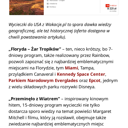
Wycieczki do USA z Wakacje.pl to spora dawka wiedzy
geograficznej, ale też historycznej (oferta dostępna w
chwili powstawania artykułu).
„Floryda – Żar Tropików”
– ten, nieco krótszy, bo 7-
dniowy program, także realizowany przez Rainbow,
pozwoli zapoznać się z najbardziej emblematycznymi
miejscami na Florydzie, tym
Miami
, Tampa,
przylądkiem Canaveral i
Kennedy Space Center
,
Parkiem Narodowym Everglades
oraz
Epcot
, jednym
z wielu składowych parku rozrywki Disneya.
„Przeminęło z Wiatrem”
– inspirowany kinowym
hitem, 15-dniowy program wycieczki nie tylko
dostarcza sporo wiedzy na temat powieści Margaret
Mitchell i filmu, który ją rozsławił, obejmuje także
zwiedzanie najbardziej emblematycznych miejsc