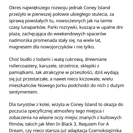
Okres największego rozwoju jednak Coney Island
przeżyło w pierwszej połowie ubiegłego stulecia, za
sprawą powstałych tu, nowoczesnych jak na tamte
czasy lunaparków. Parki rozrywki, kusząca w upalne dni
plaża, zachęcająca do weekendowych spacerów
nadmorska promenada stały się, na wiele lat,
magnesem dla nowojorczyków i nie tylko.
Choć budki z lodami i watą cukrową, drewniane
rollercoastery, karuzele, strzelnice, sklepiki z
pamiątkami, tak atrakcyjne w przeszłości, dziś wydają
się już przestarzałe, a nawet nieco kiczowate, wielu
mieszkańców Nowego Jorku podchodzi do nich z dużym
sentymentem.
Dla turystów z kolei, wizyta w Coney Island to okazja do
poczucia specyficznej atmosfery tego miejsca i
zobaczenia na własne oczy miejsc znanych z kultowych
filmów, takich jak Men In Black 3, Requiem For A
Dream, czy nieco starsza już adaptacja Czarnoksiężnika