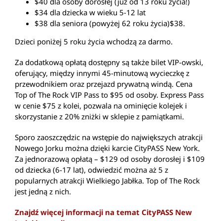
$40 dla osoby dorosłej (już od 13 roku życia!)
$34 dla dziecka w wieku 5-12 lat
$38 dla seniora (powyżej 62 roku życia)$38.
Dzieci poniżej 5 roku życia wchodzą za darmo.
Za dodatkową opłatą dostępny są także bilet VIP-owski,
oferujący, między innymi 45-minutową wycieczkę z
przewodnikiem oraz przejazd prywatną windą. Cena
Top of The Rock VIP Pass to $95 od osoby. Express Pass
w cenie $75 z kolei, pozwala na ominięcie kolejek i
skorzystanie z 20% zniżki w sklepie z pamiątkami.
Sporo zaoszczędzic na wstępie do największych atrakcji
Nowego Jorku można dzięki karcie CityPASS New York.
Za jednorazową opłatą – $129 od osoby dorosłej i $109
od dziecka (6-17 lat), odwiedzić można aż 5 z
popularnych atrakcji Wielkiego Jabłka. Top of The Rock
jest jedną z nich.
Znajdź więcej informacji na temat CityPASS New