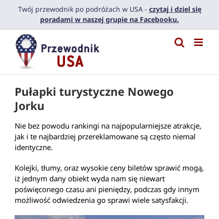
Przejdź
Twój przewodnik po podróżach w USA -
czytaj i dziel się
do
poradami w naszej grupie na Facebooku.
zawartości
Pułapki turystyczne Nowego
Jorku
Nie bez powodu rankingi na najpopularniejsze atrakcje,
jak i te najbardziej przereklamowane są często niemal
identyczne.
Kolejki, tłumy, oraz wysokie ceny biletów sprawić mogą,
iż jednym dany obiekt wyda nam się niewart
poświęconego czasu ani pieniędzy, podczas gdy innym
możliwość odwiedzenia go sprawi wiele satysfakcji.