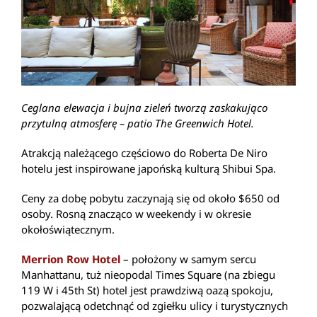
Ceglana elewacja i bujna zieleń tworzą zaskakująco
przytulną atmosferę – patio The Greenwich Hotel.
Atrakcją należącego częściowo do Roberta De Niro
hotelu jest inspirowane japońską kulturą Shibui Spa.
Ceny za dobę pobytu zaczynają się od około $650 od
osoby. Rosną znacząco w weekendy i w okresie
okołoświątecznym.
Merrion Row Hotel
– położony w samym sercu
Manhattanu, tuż nieopodal Times Square (na zbiegu
119 W i 45th St) hotel jest prawdziwą oazą spokoju,
pozwalającą odetchnąć od zgiełku ulicy i turystycznych