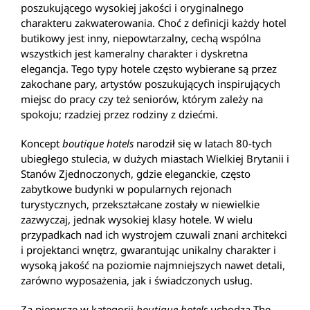
poszukującego wysokiej jakości i oryginalnego
charakteru zakwaterowania. Choć z definicji każdy hotel
butikowy jest inny, niepowtarzalny, cechą wspólna
wszystkich jest kameralny charakter i dyskretna
elegancja. Tego typy hotele często wybierane są przez
zakochane pary, artystów poszukujących inspirujących
miejsc do pracy czy też seniorów, którym zależy na
spokoju; rzadziej przez rodziny z dziećmi.
Koncept
boutique hotels
narodził się w latach 80-tych
ubiegłego stulecia, w dużych miastach Wielkiej Brytanii i
Stanów Zjednoczonych, gdzie eleganckie, często
zabytkowe budynki w popularnych rejonach
turystycznych, przekształcane zostały w niewielkie
zazwyczaj, jednak wysokiej klasy hotele. W wielu
przypadkach nad ich wystrojem czuwali znani architekci
i projektanci wnętrz, gwarantując unikalny charakter i
wysoką jakość na poziomie najmniejszych nawet detali,
zarówno wyposażenia, jak i świadczonych usług.
Za pierwsze w kategorii
boutique hotels
uchodzą The