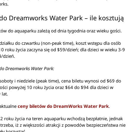
rks.
 do Dreamworks Water Park – ile kosztują
tów do aquaparku zależą od dnia tygodnia oraz wieku gości.
ziałku do czwartku (non-peak time), koszt wstępu dla osób
0 roku życia zaczyna się od $59/dzień; dla dzieci w wieku 3-9
4/dzień.
 do Dreamworks Water Park:
 soboty i niedziele (peak time), cena biletu wynosi od $69 do
ości powyżej 10 roku życia oraz $64 do $94 dla dzieci w
 lat.
aktualne
ceny biletów do DreamWorks Water Park
.
 2 roku życia na teren aquaparku wchodzą bezpłatnie, jednak
trzeba, iż z większości atrakcji z powodów bezpieczeństwa nie
ły korzystać.