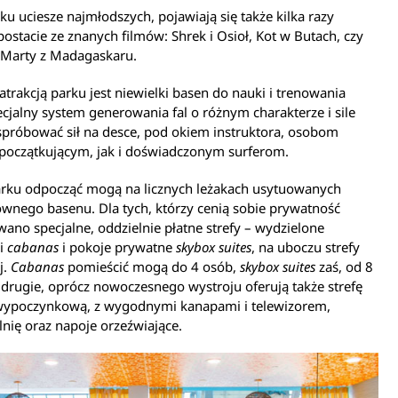
ku uciesze najmłodszych, pojawiają się także kilka razy
postacie ze znanych filmów: Shrek i Osioł, Kot w Butach, czy
i Marty z Madagaskaru.
atrakcją parku jest niewielki basen do nauki i trenowania
ecjalny system generowania fal o różnym charakterze i sile
próbować sił na desce, pod okiem instruktora, osobom
początkującym, jak i doświadczonym surferom.
arku odpocząć mogą na licznych leżakach usytuowanych
wnego basenu. Dla tych, którzy cenią sobie prywatność
ano specjalne, oddzielnie płatne strefy – wydzielone
i
cabanas
i pokoje prywatne
skybox suites
, na uboczu strefy
j.
Cabanas
pomieścić mogą do 4 osób,
skybox suites
zaś, od 8
 drugie, oprócz nowoczesnego wystroju oferują także strefę
 wypoczynkową, z wygodnymi kanapami i telewizorem,
lnię oraz napoje orzeźwiające.