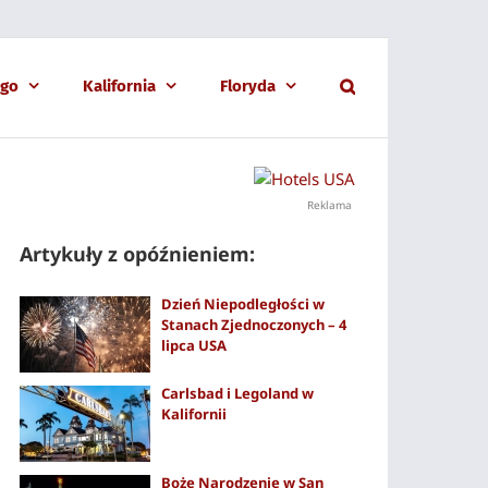
ago
Kalifornia
Floryda
Reklama
Artykuły z opóźnieniem:
Dzień Niepodległości w
Stanach Zjednoczonych – 4
lipca USA
Carlsbad i Legoland w
Kalifornii
Boże Narodzenie w San