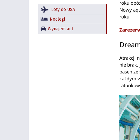
roku opóź
Nowy aqu
Loty do USA
roku.
Noclegi
Wynajem aut
Zarezer
Dream
Atrakcji 
nie brak.
basen ze 
każdym w
ratunkow