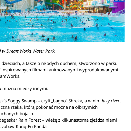
l w DreamWorks Water Park.
 dzieciach, a także o młodych duchem, stworzono w parku
ref inspirowanych filmami animowanymi wyprodukowanymi
eamWorks.
tu można między innymi:
ek’s Soggy Swamp – czyli „bagno” Shreka, a w nim
lazy river
,
uczna rzeka, którą pokonać można na olbrzymich
chanych bojach.
agaskar Rain Forest – wieżę z kilkunastoma zjeżdżalniami
c zabaw Kung-Fu Panda