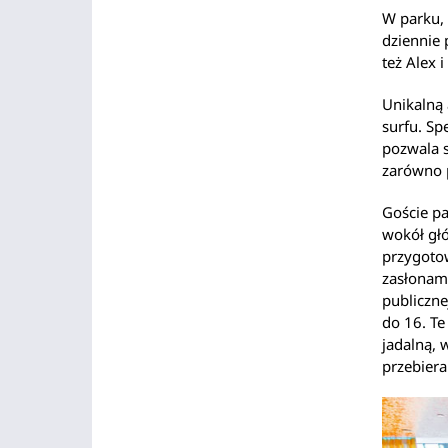
W parku, 
dziennie 
też Alex 
Unikalną 
surfu. Sp
pozwala s
zarówno 
Goście p
wokół głó
przygotow
zasłonam
publiczne
do 16. Te
jadalną,
przebiera