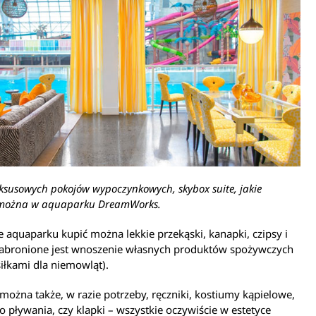
uksusowych pokojów wypoczynkowych, skybox suite, jakie
można w aquaparku DreamWorks.
e aquaparku kupić można lekkie przekąski, kanapki, czipsy i
Zabronione jest wnoszenie własnych produktów spożywczych
iłkami dla niemowląt).
można także, w razie potrzeby, ręczniki, kostiumy kąpielowe,
o pływania, czy klapki – wszystkie oczywiście w estetyce