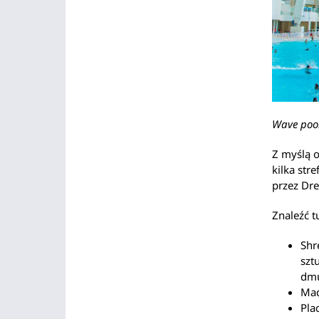
Wave poo
Z myślą o
kilka st
przez Dr
Znaleźć 
Shr
szt
dmu
Mad
Pla