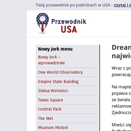
Przejdź
Twój przewodnik po podróżach w USA -
czytaj i
do
zawartości
Dream
Nowy Jork menu
najwi
Nowy Jork –
wprowadzenie
Wraz z po
One World Observatory
powracają
Empire State Building
Na mapie
Statua Wolności
pojawia s
ze świat
Times Square
reklamowa
Central Park
Zjednocz
The Met
Mieści s
Muzeum Historii
Rutheford