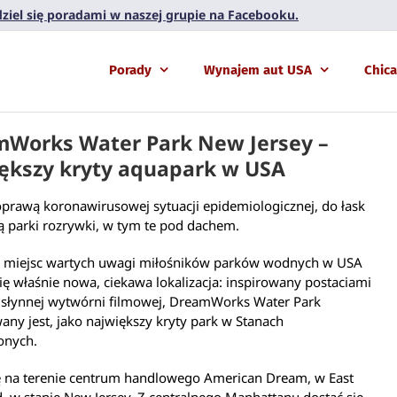
 dziel się poradami w naszej grupie na Facebooku.
Porady
Wynajem aut USA
Chic
Works Water Park New Jersey –
ększy kryty aquapark w USA
prawą koronawirusowej sytuacji epidemiologicznej, do łask
 parki rozrywki, w tym te pod dachem.
 miejsc wartych uwagi miłośników parków wodnych w USA
ię właśnie nowa, ciekawa lokalizacja: inspirowany postaciami
a słynnej wytwórni filmowej, DreamWorks Water Park
ny jest, jako największy kryty park w Stanach
onych.
ię na terenie centrum handlowego American Dream, w East
, w stanie New Jersey. Z centralnego Manhattanu dostać się