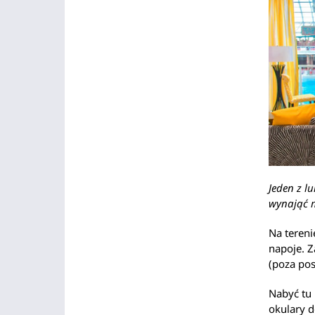
Jeden z l
wynająć 
Na tereni
napoje. 
(poza pos
Nabyć tu 
okulary d