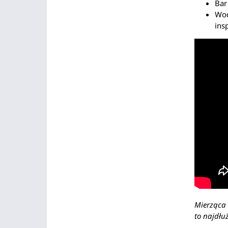
Bar
Wod
ins
Mierząca 
to najdłu