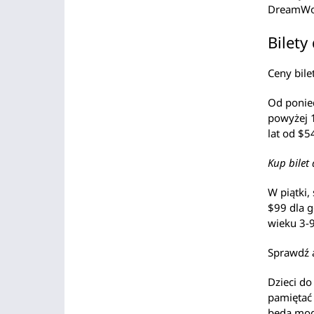
DreamWo
Bilety
Ceny bile
Od ponied
powyżej 1
lat od $5
Kup bilet
W piątki,
$99 dla g
wieku 3-9
Sprawdź 
Dzieci do
pamiętać 
będą mog