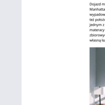
Dojazd m
Manhattan
wypadową
też położ
jednym z 
materacy 
zbiorowyc
własną ła