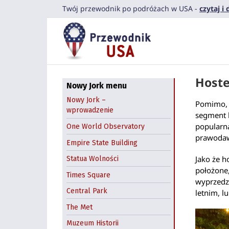
Przejdź
Twój przewodnik po podróżach w USA -
czytaj i
do
zawartości
Hoste
Nowy Jork menu
Nowy Jork –
Pomimo, 
wprowadzenie
segment h
popularną
One World Observatory
prawodaw
Empire State Building
Jako że h
Statua Wolności
położone,
Times Square
wyprzedze
Central Park
letnim, l
The Met
Muzeum Historii