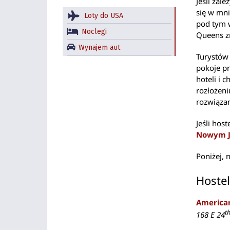
Jeśli zal
się w mni
Loty do USA
pod tym w
Noclegi
Queens zn
Wynajem aut
Turystów
pokoje pr
hoteli i 
rozłożen
rozwiąza
Jeśli host
Nowym J
Poniżej, 
Hoste
America
t
168 E 24