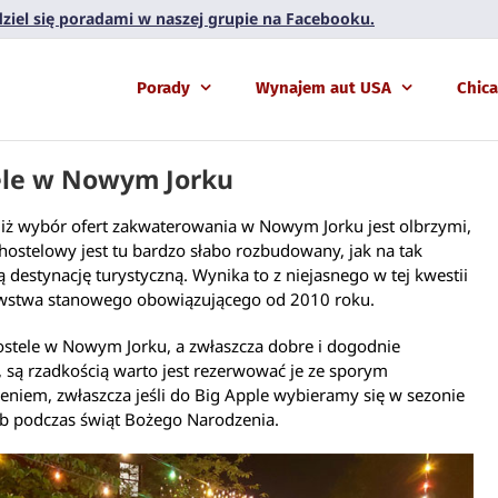
 dziel się poradami w naszej grupie na Facebooku.
Porady
Wynajem aut USA
Chic
le w Nowym Jorku
iż wybór ofert zakwaterowania w Nowym Jorku jest olbrzymi,
ostelowy jest tu bardzo słabo rozbudowany, jak na tak
 destynację turystyczną. Wynika to z niejasnego w tej kwestii
stwa stanowego obowiązującego od 2010 roku.
ostele w Nowym Jorku, a zwłaszcza dobre i dogodnie
 są rzadkością warto jest rezerwować je ze sporym
niem, zwłaszcza jeśli do Big Apple wybieramy się w sezonie
ub podczas świąt Bożego Narodzenia.