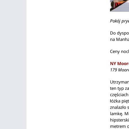
Pokój pry
Do dyspoz
na Manha
Ceny noc
NY Moor
179 Moore
Utrzymany
ten typ z
częściach
łóżka pię
znalazło 
lamkę. Mi
hipstersk
metrem o