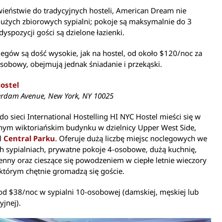
ieństwie do tradycyjnych hosteli, American Dream nie
użych zbiorowych sypialni; pokoje są maksymalnie do 3
dyspozycji gości są dzielone łazienki.
egów są dość wysokie, jak na hostel, od około $120/noc za
sobowy, obejmują jednak śniadanie i przekąski.
ostel
erdam Avenue, New York, NY 10025
do sieci International Hostelling HI NYC Hostel mieści się w
nym wiktoriańskim budynku w dzielnicy Upper West Side,
l
Central Parku
. Oferuje dużą liczbę miejsc noclegowych we
h sypialniach, prywatne pokoje 4-osobowe, dużą kuchnię,
enny oraz cieszące się powodzeniem w ciepłe letnie wieczory
 którym chętnie gromadzą się goście.
od $38/noc w sypialni 10-osobowej (damskiej, męskiej lub
jnej).