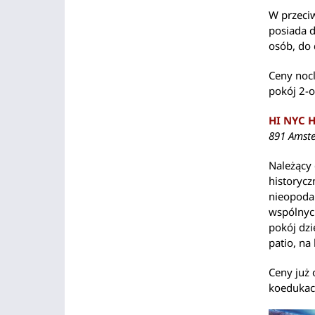
W przeciw
posiada d
osób, do 
Ceny nocl
pokój 2-o
HI NYC H
891 Amst
Należący 
historycz
nieopoda
wspólnyc
pokój dzi
patio, na
Ceny już 
koedukacy