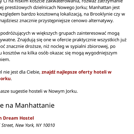
eży Ci na niskim koszcie zakwaterowania, rozważ zatrzymanie
ej prestiżowych dzielnicach Nowego Jorku; Manhattan jest
zględem bardzo kosztowną lokalizacją, na Brooklynie czy w
ajdziesz znacznie przystępniejsze cenowo alternatywy.
 podróżujących w większych grupach zainteresować mogą
ywatne. Znajdują się one w ofercie praktycznie wszystkich już
choć znacznie droższe, niż nocleg w sypialni zbiorowej, po
iu kosztów na kilka osób okazac się mogą wygodniejszym
niem.
el nie jest dla Ciebie,
znajdź najlepsze oferty hoteli w
orku
.
nasze sugestie hosteli w Nowym Jorku.
le na Manhattanie
n Dream Hostel
h
Street, New York, NY 10010