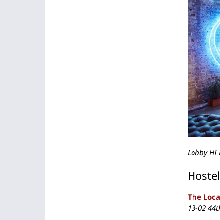
Lobby HI 
Hoste
The Loca
13-02 44t