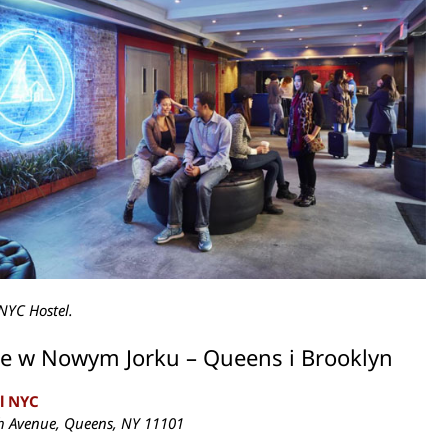
NYC Hostel.
le w Nowym Jorku – Queens i Brooklyn
l NYC
h Avenue, Queens, NY 11101