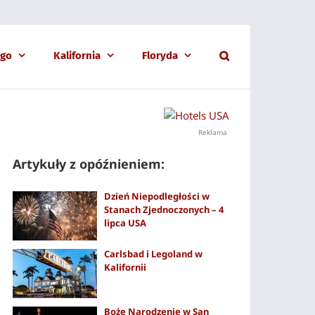
ago
Kalifornia
Floryda
Reklama
Artykuły z opóźnieniem:
Dzień Niepodległości w
Stanach Zjednoczonych – 4
lipca USA
Carlsbad i Legoland w
Kalifornii
Boże Narodzenie w San