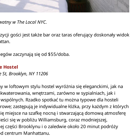
watny w The Local NYC.
ycji gości jest także bar oraz taras oferujący doskonały widok
ttan.
legów zaczynają się od $55/doba.
e Hostel
 St, Brooklyn, NY 11206
 w loftowym stylu hostel wyróżnia się eleganckimi, jak na
akwaterowania, wnętrzami, zarówno w sypialniach, jak i
 wspólnych. Rzadko spotkać tu można typowe dla hosteli
trowe; zastępują je indywidualne łóżka, przy każdym z których
się miejsce na szafkę nocną i stwarzającą domową atmosferę
eści się w pobliżu Williamsburg, coraz modniejszej,
iej części Brooklynu i o zaledwie około 20 minut podróży
d centrum Manhattanu.