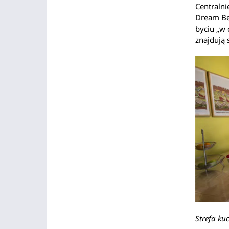
Centraln
Dream Bed
byciu „w
znajdują 
Strefa ku