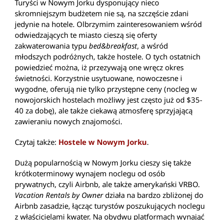
Turyści w Nowym Jorku dysponujący nieco
skromniejszym budżetem nie są, na szczęście zdani
jedynie na hotele. Olbrzymim zainteresowaniem wśród
odwiedzających te miasto cieszą się oferty
zakwaterowania typu
bed&breakfast
, a wśród
młodszych podróżnych, także hostele. O tych ostatnich
powiedzieć można, iż przezywają one wręcz okres
świetności. Korzystnie usytuowane, nowoczesne i
wygodne, oferują nie tylko przystępne ceny (nocleg w
nowojorskich hostelach możliwy jest często już od $35-
40 za dobę), ale także ciekawą atmosferę sprzyjającą
zawieraniu nowych znajomości.
Czytaj także:
Hostele w Nowym Jorku
.
Dużą popularnością w Nowym Jorku cieszy się także
krótkoterminowy wynajem noclegu od osób
prywatnych, czyli Airbnb, ale także amerykański VRBO.
Vacation Rentals by Owner
działa na bardzo zbliżonej do
Airbnb zasadzie, łącząc turystów poszukujących noclegu
z właścicielami kwater. Na obydwu platformach wynająć