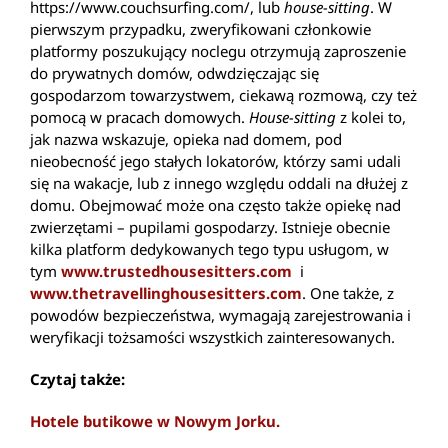
https://www.couchsurfing.com/, lub
house-sitting
. W
pierwszym przypadku, zweryfikowani członkowie
platformy poszukujący noclegu otrzymują zaproszenie
do prywatnych domów, odwdzięczając się
gospodarzom towarzystwem, ciekawą rozmową, czy też
pomocą w pracach domowych.
House-sitting
z kolei to,
jak nazwa wskazuje, opieka nad domem, pod
nieobecność jego stałych lokatorów, którzy sami udali
się na wakacje, lub z innego względu oddali na dłużej z
domu. Obejmować może ona często także opiekę nad
zwierzętami – pupilami gospodarzy. Istnieje obecnie
kilka platform dedykowanych tego typu usługom, w
tym
www.trustedhousesitters.com
i
www.thetravellinghousesitters.com
. One także, z
powodów bezpieczeństwa, wymagają zarejestrowania i
weryfikacji tożsamości wszystkich zainteresowanych.
Czytaj także:
Hotele butikowe w Nowym Jorku.