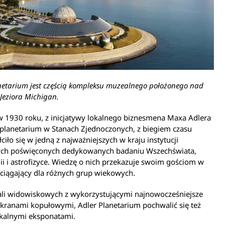
netarium jest częścią kompleksu muzealnego położonego nad
Jeziora Michigan.
w 1930 roku, z inicjatywy lokalnego biznesmena Maxa Adlera
 planetarium w Stanach Zjednoczonych, z biegiem czasu
łciło się w jedną z najważniejszych w kraju instytucji
ch poświęconych dedykowanych badaniu Wszechświata,
i i astrofizyce. Wiedzę o nich przekazuje swoim gościom w
ciągający dla różnych grup wiekowych.
ali widowiskowych z wykorzystującymi najnowocześniejsze
ekranami kopułowymi, Adler Planetarium pochwalić się też
kalnymi eksponatami.