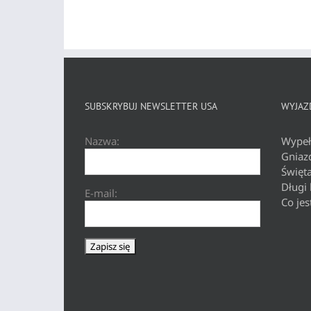
SUBSKRYBUJ NEWSLETTER USA
WYJAZD
Nazwa:
Wypeł
Gniaz
Święt
Długi
E-mail:
Co jes