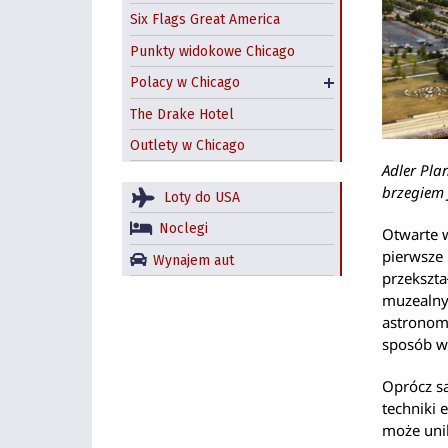
Polskie restauracje w
Six Flags Great America
Chicago
Punkty widokowe Chicago
Jackowo – nadal polska
Polacy w Chicago
dzielnica Chicago?
The Drake Hotel
Outlety w Chicago
Adler Pla
brzegiem 
Loty do USA
Noclegi
Otwarte 
pierwsze
Wynajem aut
przekszta
muzealny
astronomi
sposób w
Oprócz s
techniki 
może uni