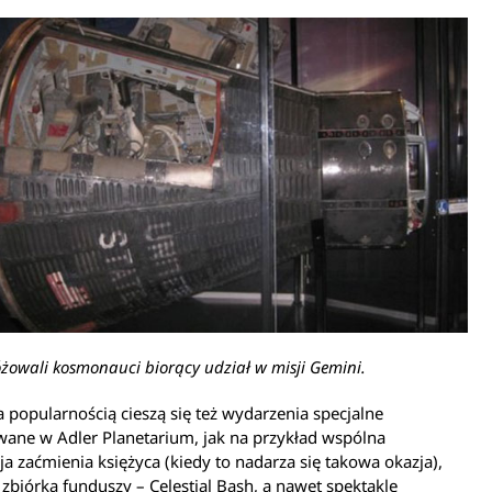
żowali kosmonauci biorący udział w misji Gemini.
 popularnością cieszą się też wydarzenia specjalne
ane w Adler Planetarium, jak na przykład wspólna
a zaćmienia księżyca (kiedy to nadarza się takowa okazja),
zbiórka funduszy – Celestial Bash, a nawet spektakle