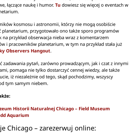
e, łączące naukę i humor.
Tu
dowiesz się więcej o eventach w
netarium.
ników kosmosu i astronomii, którzy nie mogą osobiście
ć planetarium, przygotowało ono także sporo programów
ak na przykład obserwacja nieba wraz z komentarzem
w i pracowników planetarium, w tym na przykład stała już
ky Observers Hangout
.
ć zadawania pytań, zarówno prowadzącym, jak i czat z innymi
ami, pomaga nie tylko dostarczyć cennej wiedzy, ale także
ucie, iż niezależnie od tego, skąd pochodzimy, wszyscy
od tym samym niebem.
akże:
eum Historii Naturalnej Chicago – Field Museum
edd Aquarium
je Chicago – zarezerwuj online: