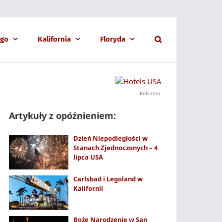
ago
Kalifornia
Floryda
Reklama
Artykuły z opóźnieniem:
Dzień Niepodległości w
Stanach Zjednoczonych – 4
lipca USA
Carlsbad i Legoland w
Kalifornii
Boże Narodzenie w San