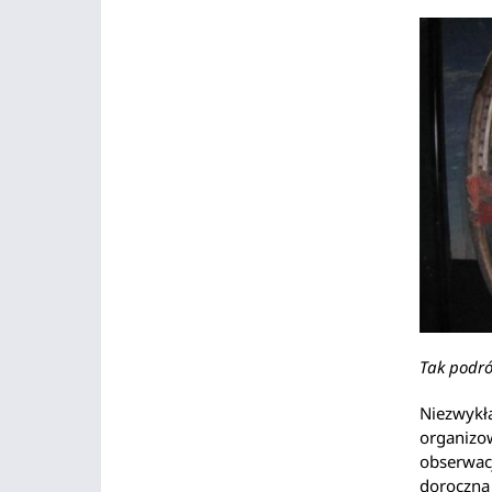
Tak podró
Niezwykła
organizow
obserwacj
doroczna 