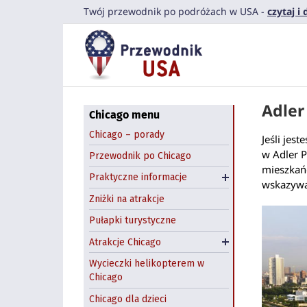
Przejdź
Komunikacja miejska
Twój przewodnik po podróżach w USA -
czytaj i
Navy Pier
do
Co zjeść?
zawartości
Field Museum
Przestępczość w
Chicago
Shedd Aquarium
Dzień św. Patryka
Art Institute of Chicago
Adler
Halloween: farmy
Pedway Chicago
Chicago menu
dyniowe
Chicago Riverwalk
Chicago – porady
Jeśli jes
Wynajem samochodów
Chicago Theatre
w Adler P
Przewodnik po Chicago
Chicago
mieszkańc
Atrakcje na świeżym
Praktyczne informacje
Hostel w Chicago
wskazywa
powietrzu
Zniżki na atrakcje
Zwiedzanie Chicago
Pułapki turystyczne
łodzią
Atrakcje Chicago
Wycieczki z Chicago
Wycieczki helikopterem w
Chicago
Chicago dla dzieci