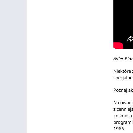
Adler Pla
Niektóre 
specjalne
Poznaj a
Na uwagę 
z cenniej
kosmosu. 
programi
1966.