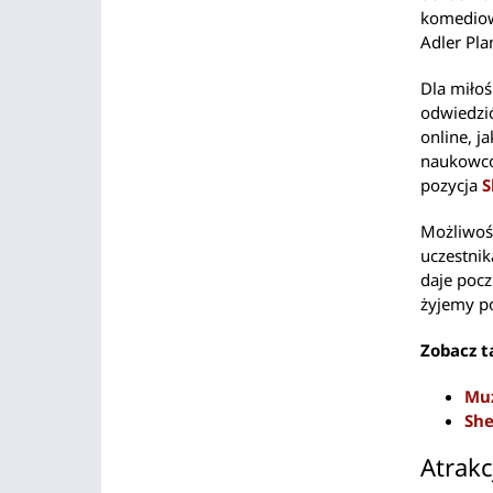
komediow
Adler Pla
Dla miłoś
odwiedzi
online, j
naukowcó
pozycja
S
Możliwoś
uczestnik
daje pocz
żyjemy p
Zobacz t
Muz
Sh
Atrakc