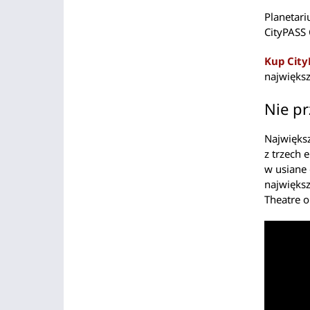
Planetari
CityPASS 
Kup City
największ
Nie p
Największ
z trzech 
w usiane
największ
Theatre o