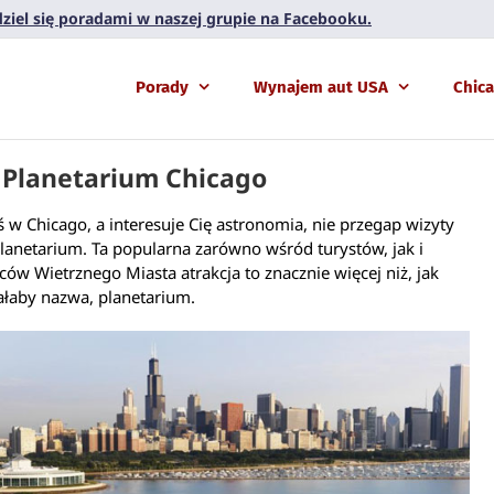
 dziel się poradami w naszej grupie na Facebooku.
Porady
Wynajem aut USA
Chic
 Planetarium Chicago
teś w Chicago, a interesuje Cię astronomia, nie przegap wizyty
lanetarium. Ta popularna zarówno wśród turystów, jak i
ów Wietrznego Miasta atrakcja to znacznie więcej niż, jak
łaby nazwa, planetarium.