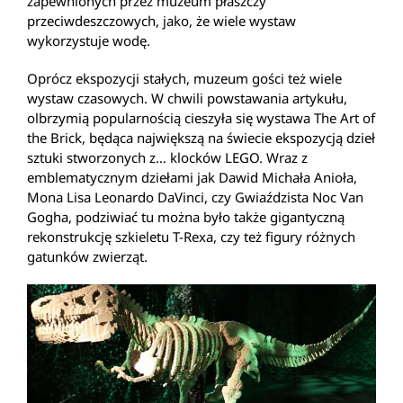
zapewnionych przez muzeum płaszczy
przeciwdeszczowych, jako, że wiele wystaw
wykorzystuje wodę.
Oprócz ekspozycji stałych, muzeum gości też wiele
wystaw czasowych. W chwili powstawania artykułu,
olbrzymią popularnością cieszyła się wystawa The Art of
the Brick, będąca największą na świecie ekspozycją dzieł
sztuki stworzonych z… klocków LEGO. Wraz z
emblematycznym dziełami jak Dawid Michała Anioła,
Mona Lisa Leonardo DaVinci, czy Gwiaździsta Noc Van
Gogha, podziwiać tu można było także gigantyczną
rekonstrukcję szkieletu T-Rexa, czy też figury różnych
gatunków zwierząt.