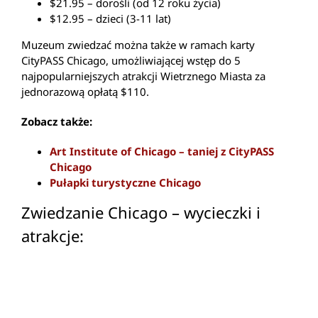
$21.95 – dorośli (od 12 roku życia)
$12.95 – dzieci (3-11 lat)
Muzeum zwiedzać można także w ramach karty
CityPASS Chicago, umożliwiającej wstęp do 5
najpopularniejszych atrakcji Wietrznego Miasta za
jednorazową opłatą $110.
Zobacz także:
Art Institute of Chicago – taniej z CityPASS
Chicago
Pułapki turystyczne Chicago
Zwiedzanie Chicago – wycieczki i
atrakcje:
Darmowe atrakcje Chicago
Komunikacja miejska
Navy Pier