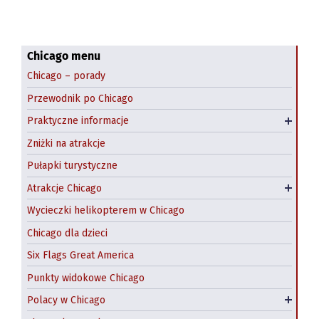
Co zjeść?
Field Museum
Przestępczość w Chicago
Shedd Aquarium
Dzień św. Patryka
Art Institute of Chicago
Chicago menu
Chicago – porady
Halloween: farmy dyniowe
Pedway Chicago
Przewodnik po Chicago
Wynajem samochodów Chicago
Chicago Riverwalk
Praktyczne informacje
Hostel w Chicago
Chicago Theatre
Zniżki na atrakcje
Atrakcje na świeżym powietrzu
Pułapki turystyczne
Zwiedzanie Chicago łodzią
Atrakcje Chicago
Wycieczki z Chicago
Wycieczki helikopterem w Chicago
Chicago dla dzieci
Six Flags Great America
Punkty widokowe Chicago
Polskie restauracje w Chicago
Polacy w Chicago
Jackowo – nadal polska dzielnica Chicago?