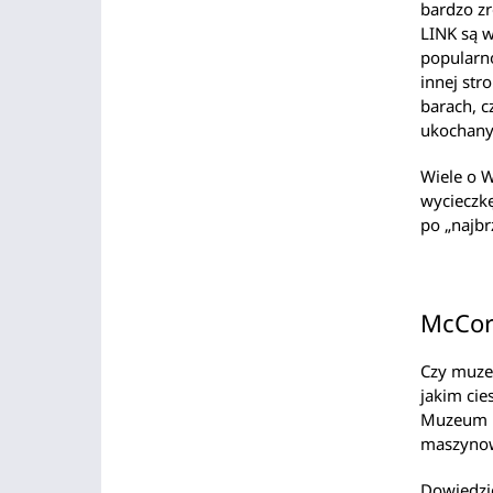
bardzo zr
LINK są w
popularno
innej str
barach, c
ukochany
Wiele o W
wycieczk
po „najb
McCor
Czy muze
jakim cie
Muzeum p
maszynow
Dowiedzi