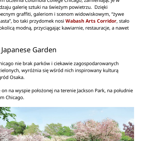
m uczelnia Columbia College Chicago, zamieniając je w
zaju galerię sztuki na świeżym powietrzu. Dzięki
ecnym graffiti, galeriom i scenom widowiskowym, “żywe
asta”, bo taki przydomek nosi
Wabash Arts Corridor
, stało
 okolicą modną, przyciągając kawiarnie, restauracje, a nawet
 Japanese Garden
hicago nie brak parków i ciekawie zagospodarowanych
ielonych, wyróżnia się wśród nich inspirowany kulturą
gród Osaka.
ę on na wyspie położonej na terenie Jackson Park, na południe
um Chicago.