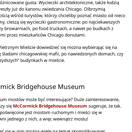
óżnicowane gusta. Wycieczki architektoniczne, także łodzią
eszły już do kanonu zwiedzania Chicago. Olbrzymią
ścią wśród turystów, którzy chcieliby poznać miasto od nieco
ony, cieszą się wycieczki gastronomiczne: po najciekawszych
zy browarniach, po food truckach, a nawet po budkach z
mi przez mieszkańców Chicago donutami.
ietrznym Mieście dowiedzieć się można wybierając się na
ę śladami chicagowskiej mafii, po nawiedzonych domach, czy
rzydszych” budynkach w mieście.
mick Bridgehouse Museum
um mostów może być interesujące? Duże zainteresowanie,
szy się
McCormick Bridgehouse Museum
sugeruje, że tak.
oświęcone jest mostom ruchomym i mieści się w
ni jednego z nich, a więc wewnątrz mostu!
eć się w nim można wiele na temat skomplikowanej