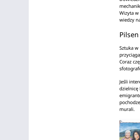
mechaniki
Wizyta w
wiedzy na
Pilsen
Sztuka w p
przyciąga
Coraz czę
sfotograf
Jeśli inte
dzielnicę
emigrant
pochodze
murali.