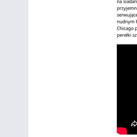
na siadan
przyjemno
serwujące
nudnym ho
Chicago p
perełki s