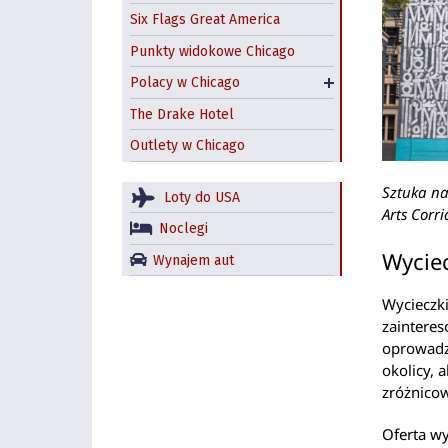
Polskie restauracje w
Six Flags Great America
Chicago
Punkty widokowe Chicago
Jackowo – nadal polska
Polacy w Chicago
dzielnica Chicago?
The Drake Hotel
Outlety w Chicago
Sztuka na
Loty do USA
Arts Corri
Noclegi
Wycie
Wynajem aut
Wycieczk
zaintere
oprowadza
okolicy, 
zróżnicow
Oferta wy