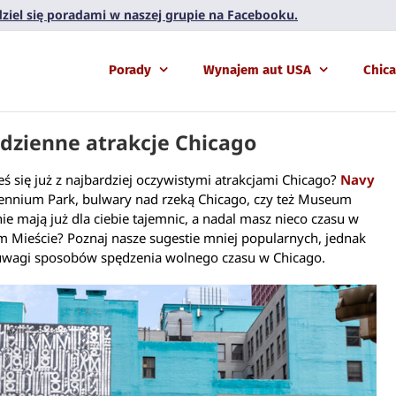
 dziel się poradami w naszej grupie na Facebooku.
Porady
Wynajem aut USA
Chic
dzienne atrakcje Chicago
ś się już z najbardziej oczywistymi atrakcjami Chicago?
Navy
lennium Park, bulwary nad rzeką Chicago, czy też Museum
e mają już dla ciebie tajemnic, a nadal masz nieco czasu w
 Mieście? Poznaj nasze sugestie mniej popularnych, jednak
uwagi sposobów spędzenia wolnego czasu w Chicago.