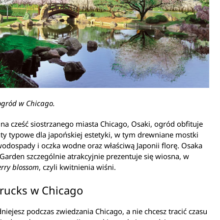
ogród w Chicago.
a cześć siostrzanego miasta Chicago, Osaki, ogród obfituje
y typowe dla japońskiej estetyki, w tym drewniane mostki
odospady i oczka wodne oraz właściwą Japonii florę. Osaka
Garden szczególnie atrakcyjnie prezentuje się wiosna, w
erry blossom
, czyli kwitnienia wiśni.
trucks w Chicago
odniejesz podczas zwiedzania Chicago, a nie chcesz tracić czasu