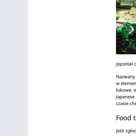
Japoński 
Nazwany n
w element
łukowe, w
Japanese 
czasie
ch
Food 
Jeśli zgł