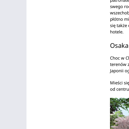
patronate
swego rod
wszechob
płótno mi
się także
hotele.
Osaka
Choc w C
terenów z
Japonii o
Mieści si
od centr