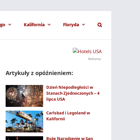
ago
Kalifornia
Floryda
Reklama
Artykuły z opóźnieniem:
Dzień Niepodległości w
Stanach Zjednoczonych – 4
lipca USA
Carlsbad i Legoland w
Kalifornii
Boże Narodzenie w San