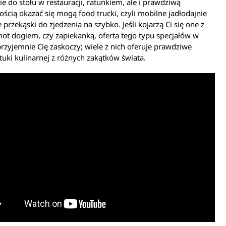
ie do stołu w restauracji, ratunkiem, ale i prawdziwą
ścią okazać się mogą food trucki, czyli mobilne jadłodajnie
 przekąski do zjedzenia na szybko. Jeśli kojarzą Ci się one z
t dogiem, czy zapiekanką, oferta tego typu specjałów w
rzyjemnie Cię zaskoczy; wiele z nich oferuje prawdziwe
ztuki kulinarnej z różnych zakątków świata.