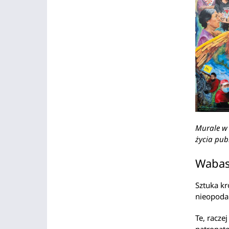
Murale w 
życia pub
Wabas
Sztuka kr
nieopodal
Te, racze