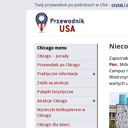
Przejdź
Komunikacja miejska
Twój przewodnik po podróżach w USA -
czytaj i
Navy Pier
do
Co zjeść?
zawartości
Field Museum
Przestępczość w
Chicago
Shedd Aquarium
Dzień św. Patryka
Art Institute of Chicago
Nieco
Halloween: farmy
Pedway Chicago
Chicago menu
dyniowe
Chicago Riverwalk
Chicago – porady
Zapoznałe
Wynajem samochodów
Chicago Theatre
Pier
, Mil
Przewodnik po Chicago
Chicago
Campus ni
Atrakcje na świeżym
Praktyczne informacje
Hostel w Chicago
Wietrznym
powietrzu
wartych 
Zniżki na atrakcje
Zwiedzanie Chicago
Pułapki turystyczne
łodzią
Atrakcje Chicago
Wycieczki z Chicago
Wycieczki helikopterem w
Chicago
Chicago dla dzieci