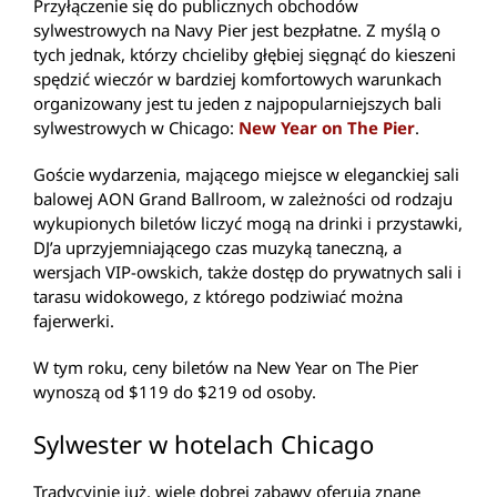
Przyłączenie się do publicznych obchodów
sylwestrowych na Navy Pier jest bezpłatne. Z myślą o
tych jednak, którzy chcieliby głębiej sięgnąć do kieszeni
spędzić wieczór w bardziej komfortowych warunkach
organizowany jest tu jeden z najpopularniejszych bali
sylwestrowych w Chicago:
New Year on The Pier
.
Goście wydarzenia, mającego miejsce w eleganckiej sali
balowej AON Grand Ballroom, w zależności od rodzaju
wykupionych biletów liczyć mogą na drinki i przystawki,
DJ’a uprzyjemniającego czas muzyką taneczną, a
wersjach VIP-owskich, także dostęp do prywatnych sali i
tarasu widokowego, z którego podziwiać można
fajerwerki.
W tym roku, ceny biletów na New Year on The Pier
wynoszą od $119 do $219 od osoby.
Sylwester w hotelach Chicago
Tradycyjnie już, wiele dobrej zabawy oferują znane