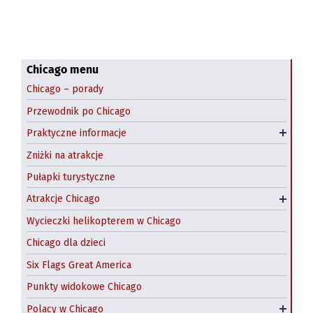
Komunikacja miejska
Navy Pier
Co zjeść?
Field Museum
Przestępczość w Chicago
Shedd Aquarium
Dzień św. Patryka
Art Institute of Chicago
Chicago menu
Chicago – porady
Halloween: farmy dyniowe
Pedway Chicago
Przewodnik po Chicago
Wynajem samochodów Chicago
Chicago Riverwalk
Praktyczne informacje
Hostel w Chicago
Chicago Theatre
Zniżki na atrakcje
Atrakcje na świeżym powietrzu
Pułapki turystyczne
Zwiedzanie Chicago łodzią
Atrakcje Chicago
Wycieczki z Chicago
Wycieczki helikopterem w Chicago
Chicago dla dzieci
Six Flags Great America
Punkty widokowe Chicago
Polskie restauracje w Chicago
Polacy w Chicago
Jackowo – nadal polska dzielnica Chicago?