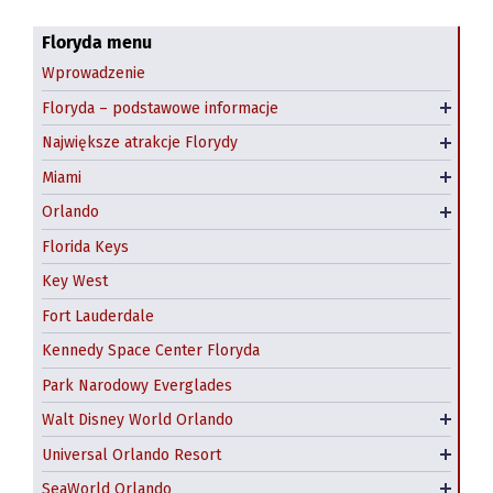
Klimat Florydy
Najpiękniejsze plaże Florydy
Floryda menu
Wprowadzenie
Floryda - kiedy jechać?
Niecodzienne atrakcje Florydy
Downtown Miami
Floryda – podstawowe informacje
Polonia na Florydzie
Parki narodowe i rezerwaty przyrody
Little Havana, Miami
Największe atrakcje Florydy
Big Cat Rescue, Tampa
South Beach
Miami
Hotele w Miami
Darmowe atrakcje Orlando
Orlando
Kissimmee
Magic Kingdom
Florida Keys
Epcot
Key West
Animal Kingdom
Fort Lauderdale
Hollywood Studios
Kennedy Space Center Floryda
Universal Studios Florida
Tańsze bilety do Disney World i Universal Orlando
Park Narodowy Everglades
– gdzie kupić?
Islands of Adventure
Walt Disney World Orlando
Parki wodne Disneya
Universal CitiWalk
Universal Orlando Resort
Volcano Bay
Aquatica Orlando
SeaWorld Orlando
Discovery Cove