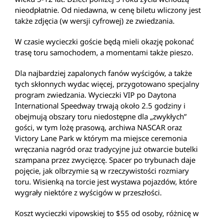
nieodpłatnie. Od niedawna, w cenę biletu wliczony jest
także zdjęcia (w wersji cyfrowej) ze zwiedzania.
W czasie wycieczki goście będą mieli okazję pokonać
trasę toru samochodem, a momentami także pieszo.
Dla najbardziej zapalonych fanów wyścigów, a także
tych skłonnych wydac więcej, przygotowano specjalny
program zwiedzania. Wycieczki VIP po Daytona
International Speedway trwają około 2.5 godziny i
obejmują obszary toru niedostępne dla „zwykłych”
gości, w tym lożę prasową, archiwa NASCAR oraz
Victory Lane Park w którym ma miejsce ceremonia
wręczania nagród oraz tradycyjne już otwarcie butelki
szampana przez zwycięzcę. Spacer po trybunach daje
pojęcie, jak olbrzymie są w rzeczywistości rozmiary
toru. Wisienką na torcie jest wystawa pojazdów, które
wygrały niektóre z wyścigów w przeszłości.
Koszt wycieczki vipowskiej to $55 od osoby, różnicę w